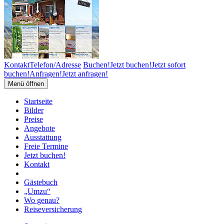
Kontakt
Telefon/Adresse
Buchen!
Jetzt buchen!
Jetzt sofort
buchen!
Anfragen!
Jetzt anfragen!
Menü öffnen
Startseite
Bilder
Preise
Angebote
Ausstattung
Freie Termine
Jetzt buchen!
Kontakt
Gästebuch
„Umzu“
Wo genau?
Reiseversicherung