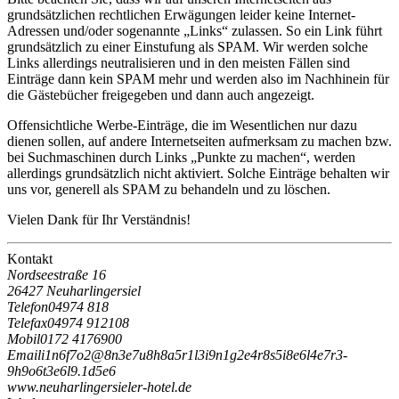
grundsätzlichen rechtlichen Erwägungen leider keine Internet-
Adressen und/oder sogenannte „Links“ zulassen. So ein Link führt
grundsätzlich zu einer Einstufung als SPAM. Wir werden solche
Links allerdings neutralisieren und in den meisten Fällen sind
Einträge dann kein SPAM mehr und werden also im Nachhinein für
die Gästebücher freigegeben und dann auch angezeigt.
Offensichtliche Werbe-Einträge, die im Wesentlichen nur dazu
dienen sollen, auf andere Internetseiten aufmerksam zu machen bzw.
bei Suchmaschinen durch Links „Punkte zu machen“, werden
allerdings grundsätzlich nicht aktiviert. Solche Einträge behalten wir
uns vor, generell als SPAM zu behandeln und zu löschen.
Vielen Dank für Ihr Verständnis!
Kontakt
Nordseestraße 16
26427 Neuharlingersiel
Telefon
04974 818
Telefax
04974 912108
Mobil
0172 4176900
Email
i
1
n
6
f
7
o
2
@
8
n
3
e
7
u
8
h
8
a
5
r
1
l
3
i
9
n
1
g
2
e
4
r
8
s
5
i
8
e
6
l
4
e
7
r
3
-
9
h
9
o
6
t
3
e
6
l
9
.
1
d
5
e
6
www.neuharlingersieler-hotel.de