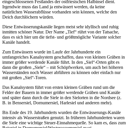
eingeschlossenen Festlandes der ostfriesischen Halbinsel dient.
Irgendwie muss das Land ja entwässert werden, da keine
natürlichen Wasserabflüsse vorhanden sein können, welche den
Deich durchlöchern würden.
Diese Entwässerungskanäle liegen meist sehr idyllisch und ruhig
inmitten schöner Natur. Der Name „Tief“ rührt von der Tatsache,
dass es sich hier um die tiefst- und größtmögliche Variante solcher
Kanäle handelt.
Zum Entwässern wurde im Laufe der Jahrhunderte ein
umfangreiches Kanalsystem geschaffen, dass von kleinen Gräben in
immer größer werdende Kanäle führt. In den „Siel“-Orten gibt es
dann die großen „Siele“ – mit Schöpfwerken, um auch bei höheren
Wasserständen noch Wasser abführen zu können oder einfach nur
mit großen „Siel“-Toren.
Das Kanalsystem führt von ersten kleinen Gräben rund um die
Felder der Bauern in immer größer werdende Gräben und Kanäle
und später dann durch die Siele in den Sielorten in die Nordsee (z.
B. in Bensersiel, Dornumersiel, Harlesiel und anderen mehr).
Bis Ende des 19. Jahrhunderts wurden die Entwässerungs-Kanäle
intensiv als Wasserstraßen genutzt. In früheren Jahrhunderten waren
die Siele eine wichtige Steuer-Einnahmequelle. So kam es, dass zum
Beispiel in Dornumersiel/Westeraccumersiel zwei